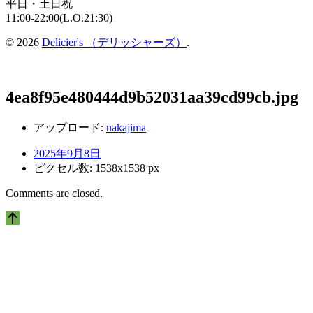
平日・土日祝
11:00-22:00(L.O.21:30)
© 2026
Delicier's （デリッシャーズ）
.
4ea8f95e480444d9b52031aa39cd99cb.jpg
アップロード:
nakajima
2025年9月8日
ピクセル数: 1538x1538 px
Comments are closed.
上
に
ス
ク
ロ
ー
ル